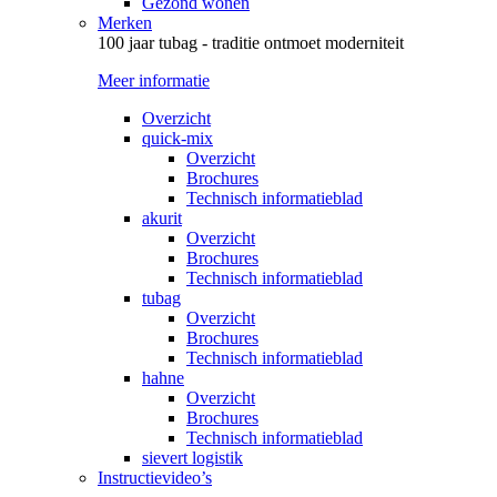
Gezond wonen
Merken
100 jaar tubag - traditie ontmoet moderniteit
Meer informatie
Overzicht
quick-mix
Overzicht
Brochures
Technisch informatieblad
akurit
Overzicht
Brochures
Technisch informatieblad
tubag
Overzicht
Brochures
Technisch informatieblad
hahne
Overzicht
Brochures
Technisch informatieblad
sievert logistik
Instructievideo’s