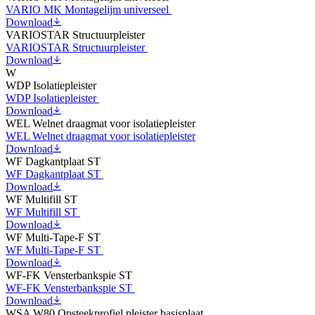
VARIO MK Montagelijm universeel
Download
VARIOSTAR Structuurpleister
VARIOSTAR Structuurpleister
Download
W
WDP Isolatiepleister
WDP Isolatiepleister
Download
WEL Welnet draagmat voor isolatiepleister
WEL Welnet draagmat voor isolatiepleister
Download
WF Dagkantplaat ST
WF Dagkantplaat ST
Download
WF Multifill ST
WF Multifill ST
Download
WF Multi-Tape-F ST
WF Multi-Tape-F ST
Download
WF-FK Vensterbankspie ST
WF-FK Vensterbankspie ST
Download
WSA W80 Opsteekprofiel pleister basisplaat