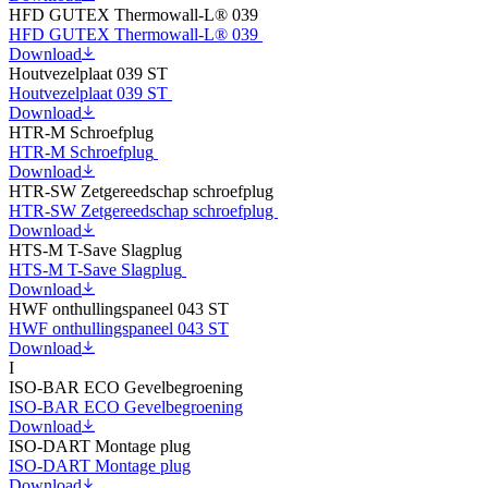
HFD GUTEX Thermowall-L® 039
HFD GUTEX Thermowall-L® 039
Download
Houtvezelplaat 039 ST
Houtvezelplaat 039 ST
Download
HTR-M Schroefplug
HTR-M Schroefplug
Download
HTR-SW Zetgereedschap schroefplug
HTR-SW Zetgereedschap schroefplug
Download
HTS-M T-Save Slagplug
HTS-M T-Save Slagplug
Download
HWF onthullingspaneel 043 ST
HWF onthullingspaneel 043 ST
Download
I
ISO-BAR ECO Gevelbegroening
ISO-BAR ECO Gevelbegroening
Download
ISO-DART Montage plug
ISO-DART Montage plug
Download