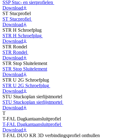
SSP Stuc- en sierprofielen
Download
ST Stucprofiel
ST Stucprofiel
Download
STR H Schroefplug
STR H Schroefplug
Download
STR Rondel
STR Rondel
Download
STR Stop Sluitelement
STR Stop Sluitelement
Download
STR U 2G Schroefplug
STR U 2G Schroefplug
Download
STU Stuckoplan sierlijstmortel
STU Stuckoplan sierlijstmortel
Download
T
T-FAL Dagkantaansluitprofiel
T-FAL Dagkantaansluitprofiel
Download
T-FAL DUO KR 3D verbindingsprofiel onthullen