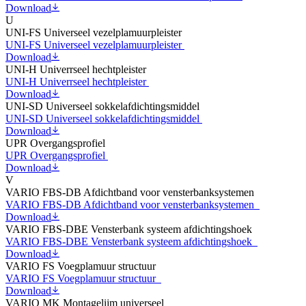
Download
U
UNI-FS Universeel vezelplamuurpleister
UNI-FS Universeel vezelplamuurpleister
Download
UNI-H Univerrseel hechtpleister
UNI-H Univerrseel hechtpleister
Download
UNI-SD Universeel sokkelafdichtingsmiddel
UNI-SD Universeel sokkelafdichtingsmiddel
Download
UPR Overgangsprofiel
UPR Overgangsprofiel
Download
V
VARIO FBS-DB Afdichtband voor vensterbanksystemen
VARIO FBS-DB Afdichtband voor vensterbanksystemen
Download
VARIO FBS-DBE Vensterbank systeem afdichtingshoek
VARIO FBS-DBE Vensterbank systeem afdichtingshoek
Download
VARIO FS Voegplamuur structuur
VARIO FS Voegplamuur structuur
Download
VARIO MK Montagelijm universeel