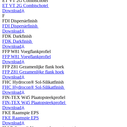
ET VT 2G Combischotel
ET VT 2G Combischotel
Download
F
FDI Dispersiefinish
FDI Dispersiefinish
Download
FDK Darkfinish
FDK Darkfinish
Download
FFP W81 Voegflankprofiel
FFP W81 Voegflankprofiel
Download
FFP Z81 Gezamenlijke flank hoek
FFP Z81 Gezamenlijke flank hoek
Download
FHC Hydrocon® Sol-Silikatfinish
FHC Hydrocon® Sol-Silikatfinish
Download
FIN-TEX W45 Plaatopsteekprofiel
FIN-TEX W45 Plaatopsteekprofiel
Download
FKE Raamspie EPS
FKE Raamspie EPS
Download