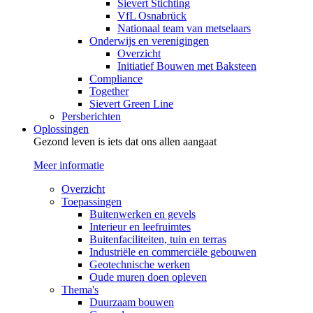
Sievert Stichting
VfL Osnabrück
Nationaal team van metselaars
Onderwijs en verenigingen
Overzicht
Initiatief Bouwen met Baksteen
Compliance
Together
Sievert Green Line
Persberichten
Oplossingen
Gezond leven is iets dat ons allen aangaat
Meer informatie
Overzicht
Toepassingen
Buitenwerken en gevels
Interieur en leefruimtes
Buitenfaciliteiten, tuin en terras
Industriële en commerciële gebouwen
Geotechnische werken
Oude muren doen opleven
Thema's
Duurzaam bouwen