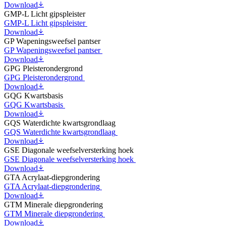
Download
GMP-L Licht gipspleister
GMP-L Licht gipspleister
Download
GP Wapeningsweefsel pantser
GP Wapeningsweefsel pantser
Download
GPG Pleisterondergrond
GPG Pleisterondergrond
Download
GQG Kwartsbasis
GQG Kwartsbasis
Download
GQS Waterdichte kwartsgrondlaag
GQS Waterdichte kwartsgrondlaag
Download
GSE Diagonale weefselversterking hoek
GSE Diagonale weefselversterking hoek
Download
GTA Acrylaat-diepgrondering
GTA Acrylaat-diepgrondering
Download
GTM Minerale diepgrondering
GTM Minerale diepgrondering
Download