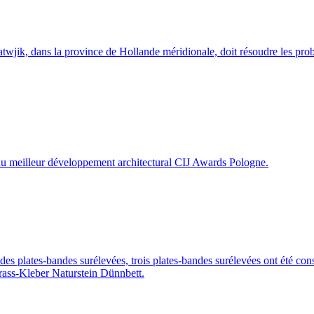
atwjik, dans la province de Hollande méridionale, doit résoudre les 
du meilleur développement architectural CIJ Awards Pologne.
es plates-bandes surélevées, trois plates-bandes surélevées ont été cons
rass-Kleber Naturstein Dünnbett.