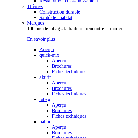
Restauration et assainissement
Thèmes
Construction durable
Santé de l'habitat
Marques
100 ans de tubag - la tradition rencontre la moder
En savoir plus
Aperçu
quick-mix
Aperçu
Brochures
Fiches techniques
akurit
Aperçu
Brochures
Fiches techniques
tubag
Aperçu
Brochures
Fiches techniques
hahne
Aperçu
Brochures