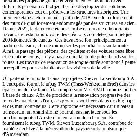
prévoit des projets de grande envergure en collaboration avec
différents partenaires. L'objectif est de développer des solutions
contemporaines tout en préservant les structures historiques. Une
première étape a été franchie à partir de 2018 avec le renforcement
des murs de quai fortement endommagés par des structures en acier.
Depuis 2022, la deuxième étape est mise en œuvre : d'importants
travaux de restauration, voire des créations complètes, sur quelque
200 kilomètres de canaux. Ces travaux se font principalement à
partir de bateaux, afin de minimiser les perturbations sur la route.
Ainsi, le passage des piétons, des cyclistes et des voitures reste libre
et, en même temps, il n'y a pas de circulation de poids lourds sur les
routes. Les travaux de rénovation de longue durée sont donc à peine
perceptibles pour les habitants et les visiteurs de la ville.
Un partenaire important dans ce projet est Sievert Luxembourg S.A.
L'entreprise fournit le tubag TWM (Trass-Werksteinmörtel) dans les
épaisseurs de résistance à la compression M5 et M10 comme mortier
à base de chaux. Afin de procéder à la rénovation progressive des
murs de quai depuis l'eau, ces produits sont livrés dans des big bags
et des mini-conteneurs. Cette approche est nécessaire car un bateau
transportant un grand silo ne pourrait pas naviguer sous les
nombreux ponts d'Amsterdam en raison de la hauteur. En
fournissant le tubag TWM, Sievert Luxembourg S.A. contribue de
manière décisive à la préservation du paysage urbain historique
d'Amsterdam.