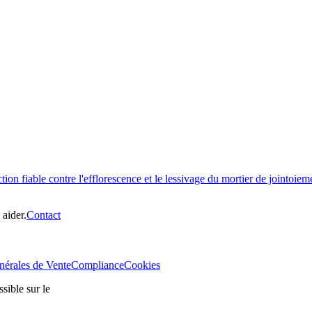
 fiable contre l'efflorescence et le lessivage du mortier de jointoiem
aider.
Contact
nérales de Vente
Compliance
Cookies
sible sur le