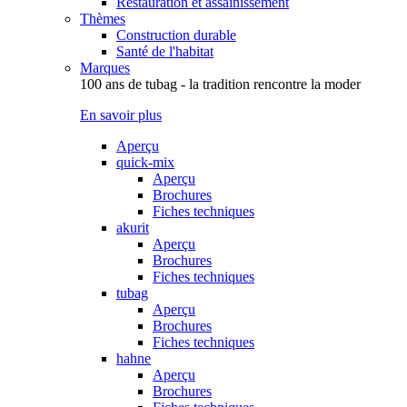
Restauration et assainissement
Thèmes
Construction durable
Santé de l'habitat
Marques
100 ans de tubag - la tradition rencontre la moder
En savoir plus
Aperçu
quick-mix
Aperçu
Brochures
Fiches techniques
akurit
Aperçu
Brochures
Fiches techniques
tubag
Aperçu
Brochures
Fiches techniques
hahne
Aperçu
Brochures