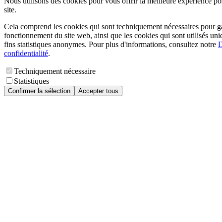
Nous utilisons des cookies pour vous offrir la meilleure expérience pos
site.
Cela comprend les cookies qui sont techniquement nécessaires pour ga
fonctionnement du site web, ainsi que les cookies qui sont utilisés un
fins statistiques anonymes. Pour plus d'informations, consultez notre
D
confidentialité
.
Techniquement nécessaire
Statistiques
Confirmer la sélection
Accepter tous