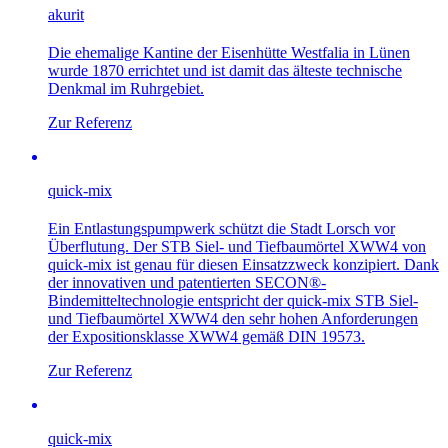
akurit
Die ehemalige Kantine der Eisenhütte Westfalia in Lünen
wurde 1870 errichtet und ist damit das älteste technische
Denkmal im Ruhrgebiet.
Zur Referenz
quick-mix
Ein Entlastungspumpwerk schützt die Stadt Lorsch vor
Überflutung. Der STB Siel- und Tiefbaumörtel XWW4 von
quick-mix ist genau für diesen Einsatzzweck konzipiert. Dank
der innovativen und patentierten SECON®-
Bindemitteltechnologie entspricht der quick-mix STB Siel-
und Tiefbaumörtel XWW4 den sehr hohen Anforderungen
der Expositionsklasse XWW4 gemäß DIN 19573.
Zur Referenz
quick-mix