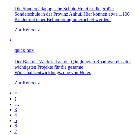
Die Sonderpädagogische Schule Hefei ist die größte
Sonderschule in der Provinz Anhui. Hier können etwa 1.100
Kinder mit einer Behinderung unterrichtet werden.
Zur Referenz
quick-mix
Der Bau der Werkstatt an der Qinglongtan Road war eins der
wichtigsten Projekte für die gesamte
Wirtschaftsentwicklungszone von Hefei.
Zur Referenz
«
⟨
…
3
4
5
6
7