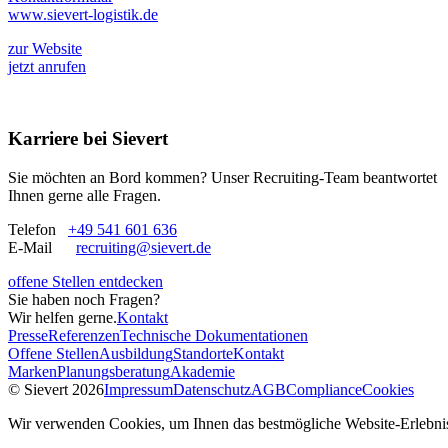
www.sievert-logistik.de
zur Website
jetzt anrufen
Karriere bei Sievert
Sie möchten an Bord kommen? Unser Recruiting-Team beantwortet
Ihnen gerne alle Fragen.
Telefon
+49 541 601 636
E-Mail
recruiting@sievert.de
offene Stellen entdecken
Sie haben noch Fragen?
Wir helfen gerne.
Kontakt
Presse
Referenzen
Technische Dokumentationen
Offene Stellen
Ausbildung
Standorte
Kontakt
Marken
Planungsberatung
Akademie
© Sievert 2026
Impressum
Datenschutz
AGB
Compliance
Cookies
Wir verwenden Cookies, um Ihnen das bestmögliche Website-Erlebnis