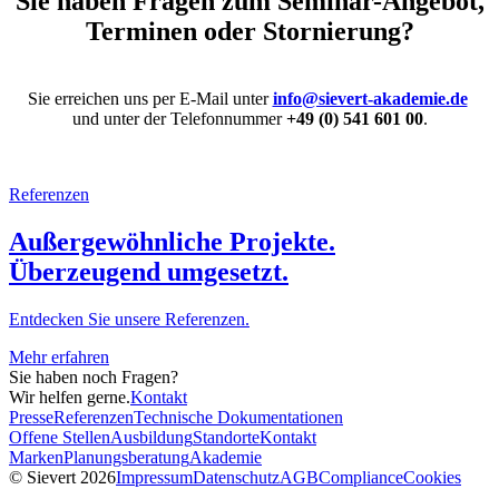
Sie haben Fragen zum Seminar-Angebot,
Terminen oder Stornierung?
Sie erreichen uns per E-Mail unter
info@sievert-akademie.de
und unter der Telefonnummer
+49 (0) 541 601 00
.
Referenzen
Außergewöhnliche Projekte.
Überzeugend umgesetzt.
Entdecken Sie unsere Referenzen.
Mehr erfahren
Sie haben noch Fragen?
Wir helfen gerne.
Kontakt
Presse
Referenzen
Technische Dokumentationen
Offene Stellen
Ausbildung
Standorte
Kontakt
Marken
Planungsberatung
Akademie
© Sievert 2026
Impressum
Datenschutz
AGB
Compliance
Cookies