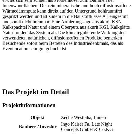
erwies sich sehr schnell als Problemlöser zum Dämmen der
Innenwandflächen. Der rein mineralische und hoch diffusionsoffene
Wärmedämmputz kann direkt auf den Untergrund hohlraumfrei
gespritzt werden und ist zudem in die Baustoffklasse A1 eingestuft
und somit nicht brennbar. Eine Armierungslage aus akurit KSN
Kalkspachtel Natur und einem Oberputz aus akurit KGL Kalkglätte
Natur runden das System ab. Die klimaregulierende Wirkung der
verwendeten natürlichen, diffusionsoffenen Produkte bemerken
Besuchende sofort beim Betreten des Industriedenkmals, das als
Eventlocation sehr gut gebucht ist.
Das Projekt im Detail
Projektinformationen
Objekt
Zeche Westfalia, Lünen
Ingo Kaiser Fa. Late Night
Bauherr / Investor
Concepts GmbH & Co.KG