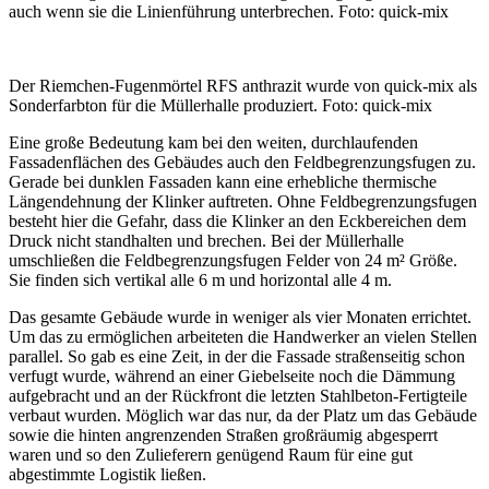
auch wenn sie die Linienführung unterbrechen. Foto:
quick-mix
Der Riemchen-Fugenmörtel RFS anthrazit wurde von quick-mix als
Sonderfarbton für die Müllerhalle produziert. Foto:
quick-mix
Eine große Bedeutung kam bei den weiten, durchlaufenden
Fassadenflächen des Gebäudes auch den Feldbegrenzungsfugen zu.
Gerade bei dunklen Fassaden kann eine erhebliche thermische
Längendehnung der Klinker auftreten. Ohne Feldbegrenzungsfugen
besteht hier die Gefahr, dass die Klinker an den Eckbereichen dem
Druck nicht standhalten und brechen. Bei der Müllerhalle
umschließen die Feldbegrenzungsfugen Felder von 24 m² Größe.
Sie finden sich vertikal alle 6 m und horizontal alle 4 m.
Das gesamte Gebäude wurde in weniger als vier Monaten errichtet.
Um das zu ermöglichen arbeiteten die Handwerker an vielen Stellen
parallel. So gab es eine Zeit, in der die Fassade straßenseitig schon
verfugt wurde, während an einer Giebelseite noch die Dämmung
aufgebracht und an der Rückfront die letzten Stahlbeton-Fertigteile
verbaut wurden. Möglich war das nur, da der Platz um das Gebäude
sowie die hinten angrenzenden Straßen großräumig abgesperrt
waren und so den Zulieferern genügend Raum für eine gut
abgestimmte Logistik ließen.