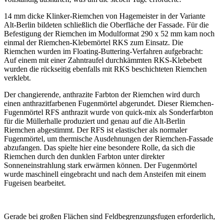
14 mm dicke Klinker-Riemchen von Hagemeister in der Variante
Alt-Berlin bildeten schließlich die Oberfläche der Fassade. Für die
Befestigung der Riemchen im Modulformat 290 x 52 mm kam noch
einmal der Riemchen-Klebemörtel RKS zum Einsatz. Die
Riemchen wurden im Floating-Buttering-Verfahren aufgebracht:
Auf einem mit einer Zahntraufel durchkämmten RKS-Klebebett
wurden die rückseitig ebenfalls mit RKS beschichteten Riemchen
verklebt.
Der changierende, anthrazite Farbton der Riemchen wird durch
einen anthrazitfarbenen Fugenmörtel abgerundet. Dieser Riemchen-
Fugenmörtel RFS anthrazit wurde von
quick-mix
als Sonderfarbton
für die Müllerhalle produziert und genau auf die Alt-Berlin
Riemchen abgestimmt. Der RFS ist elastischer als normaler
Fugenmörtel, um thermische Ausdehnungen der Riemchen-Fassade
abzufangen. Das spielte hier eine besondere Rolle, da sich die
Riemchen durch den dunklen Farbton unter direkter
Sonneneinstrahlung stark erwärmen können. Der Fugenmörtel
wurde maschinell eingebracht und nach dem Ansteifen mit einem
Fugeisen bearbeitet.
Gerade bei großen Flächen sind Feldbegrenzungsfugen erforderlich,