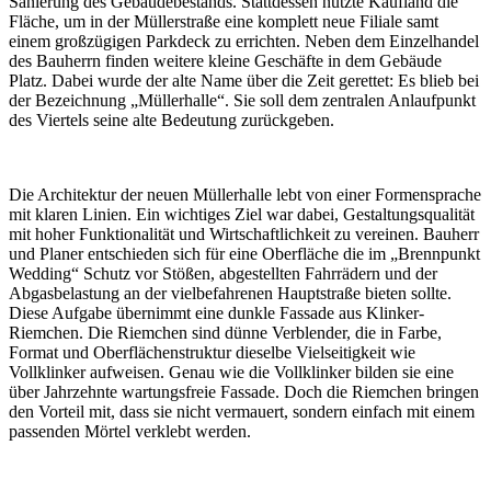
Sanierung des Gebäudebestands. Stattdessen nutzte Kaufland die
Fläche, um in der Müllerstraße eine komplett neue Filiale samt
einem großzügigen Parkdeck zu errichten. Neben dem Einzelhandel
des Bauherrn finden weitere kleine Geschäfte in dem Gebäude
Platz. Dabei wurde der alte Name über die Zeit gerettet: Es blieb bei
der Bezeichnung „Müllerhalle“. Sie soll dem zentralen Anlaufpunkt
des Viertels seine alte Bedeutung zurückgeben.
Die Architektur der neuen Müllerhalle lebt von einer Formensprache
mit klaren Linien. Ein wichtiges Ziel war dabei, Gestaltungsqualität
mit hoher Funktionalität und Wirtschaftlichkeit zu vereinen. Bauherr
und Planer entschieden sich für eine Oberfläche die im „Brennpunkt
Wedding“ Schutz vor Stößen, abgestellten Fahrrädern und der
Abgasbelastung an der vielbefahrenen Hauptstraße bieten sollte.
Diese Aufgabe übernimmt eine dunkle Fassade aus Klinker-
Riemchen. Die Riemchen sind dünne Verblender, die in Farbe,
Format und Oberflächenstruktur dieselbe Vielseitigkeit wie
Vollklinker aufweisen. Genau wie die Vollklinker bilden sie eine
über Jahrzehnte wartungsfreie Fassade. Doch die Riemchen bringen
den Vorteil mit, dass sie nicht vermauert, sondern einfach mit einem
passenden Mörtel verklebt werden.