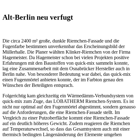
Alt-Berlin neu verfugt
Die circa 2400 m² große, dunkle Riemchen-Fassade und die
Fugenfarbe bestimmen unverkennbar das Erscheinungsbild der
Müllerhalle. Die Planer wählten Klinker-Riemchen von der Firma
Hagemeister. Da Hagemeister schon bei vielen Projekten positive
Erfahrungen mit den Baustoffen von
quick-mix
sammeln konnte,
lag eine Zusammenarbeit mit dem Osnabrücker Hersteller auch in
Berlin nahe. Von besonderer Bedeutung war dabei, das
quick-mix
einen Fugenmörtel anbieten konnte, der im Farbton genau den
Wünschen der Beteiligten entsprach.
Folgerichtig kam gleichzeitig ein Wärmedämm-Verbundsystem von
quick-mix
zum Zuge, das LOBATHERM Riemchen-System. Es ist
nicht nur optimal auf den Fugenmörtel abgestimmt, sondern genauso
auf die Anforderungen, die eine Riemchen-Fassade stellt. Im
Vergleich zu einer Putzoberfläche kommt eine Riemchen-Fassade
auf ein deutlich höheres Gewicht. Zudem reagieren die Riemchen
auf Temperaturwechsel, so dass das Gesamtsystem auch mit einer
thermisch bedingten Längenänderung der Elemente umgehen