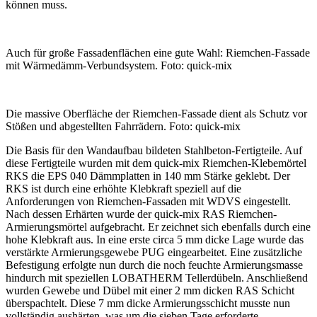
können muss.
Auch für große Fassadenflächen eine gute Wahl: Riemchen-Fassade
mit Wärmedämm-Verbundsystem. Foto:
quick-mix
Die massive Oberfläche der Riemchen-Fassade dient als Schutz vor
Stößen und abgestellten Fahrrädern. Foto:
quick-mix
Die Basis für den Wandaufbau bildeten Stahlbeton-Fertigteile. Auf
diese Fertigteile wurden mit dem
quick-mix
Riemchen-Klebemörtel
RKS die EPS 040 Dämmplatten in 140 mm Stärke geklebt. Der
RKS ist durch eine erhöhte Klebkraft speziell auf die
Anforderungen von Riemchen-Fassaden mit WDVS eingestellt.
Nach dessen Erhärten wurde der
quick-mix
RAS Riemchen-
Armierungsmörtel aufgebracht. Er zeichnet sich ebenfalls durch eine
hohe Klebkraft aus. In eine erste circa 5 mm dicke Lage wurde das
verstärkte Armierungsgewebe PUG eingearbeitet. Eine zusätzliche
Befestigung erfolgte nun durch die noch feuchte Armierungsmasse
hindurch mit speziellen LOBATHERM Tellerdübeln. Anschließend
wurden Gewebe und Dübel mit einer 2 mm dicken RAS Schicht
überspachtelt. Diese 7 mm dicke Armierungsschicht musste nun
vollständig aushärten, was um die sieben Tage erforderte.