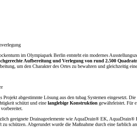
inverlegung
kenturm im Olympiapark Berlin entsteht ein modernes Ausstellungsze
chgerechte Aufbereitung und Verlegung von rund 2.500 Quadrat
rbeitung, um den Charakter des Ortes zu bewahren und gleichzeitig eine
er
s Projekt abgestimmte Lösung aus den tubag Systemen eingesetzt. Die N
htigkeit schützt und eine
langlebige Konstruktion
gewährleistet. Für 
vorbereitet.
usätzlich geeignete Drainageelemente wie AquaDrain® EK, AquaDrain® 
ft zu schützen. Abgerundet wurde die Maßnahme durch eine farblich 