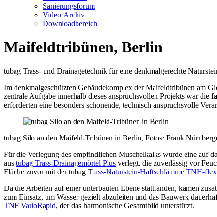
Sanierungsforum
Video-Archiv
Downloadbereich
Maifeldtribünen, Berlin
tubag Trass‑ und Drainagetechnik für eine denkmalgerechte Naturste
Im denkmalgeschützten Gebäudekomplex der Maifeldtribünen am Gloc
zentrale Aufgabe innerhalb dieses anspruchsvollen Projekts war die
fa
erforderten eine besonders schonende, technisch anspruchsvolle Vera
tubag Silo an den Maifeld-Tribünen in Berlin, Fotos: Frank Nürnberg
Für die Verlegung des empfindlichen Muschelkalks wurde eine auf da
aus
tubag Trass‑Drainagemörtel Plus
verlegt, die zuverlässig vor Feuc
Fläche zuvor mit der tubag T
rass‑Naturstein‑Haftschlämme TNH‑flex
Da die Arbeiten auf einer unterbauten Ebene stattfanden, kamen z
zum Einsatz, um Wasser gezielt abzuleiten und das Bauwerk dauerha
TNF VarioRapid
, der das harmonische Gesamtbild unterstützt.