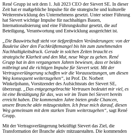
René Grupp ist seit dem 1. Juli 2023 CEO der Sievert SE. In dieser
Zeit hat er maßgebliche Impulse für die strategische und kulturelle
Weiterentwicklung des Unternehmens gesetzt. Unter seiner Führung
hat Sievert wichtige Impulse für nachhaltiges Bauen,
Internationalisierung und eine Führungskultur gesetzt, die auf
Beteiligung, Verantwortung und Entwicklung ausgerichtet ist.
„Die Bauwirtschaft steht vor tiefgreifenden Veränderungen: von der
Baukrise über den Fachkräftemangel bis hin zum zunehmenden
Nachhaltigkeitsdruck. Gerade in solchen Zeiten braucht es
strategische Klarheit und den Mut, neue Wege zu gehen. René
Grupp hat in den vergangenen Jahren bewiesen, dass er beides
mitbringt und die richtigen Impulse für Sievert setzt. Mit der
Vertragsverlängerung schaffen wir die Voraussetzungen, um diesen
Weg konsequent weiterzugehen“
, ist Prof. Dr. Norbert
Winkeljohann, Vorsitzender des Aufsichtsrats der Sievert SE,
überzeugt.
„Das entgegengebrachte Vertrauen bedeutet mir viel, es
ist eine Bestätigung für das, was wir im Team bei Sievert bereits
erreicht haben. Die kommenden Jahre bieten große Chancen,
unsere Branche aktiv mitzugestalten. Ich freue mich darauf, diesen
Weg gemeinsam mit dem starken Team weiterzugehen“
, sagt René
Grupp.
Mit der Vertragsverlängerung bekräftigt Sievert das Ziel, die
Transformation der Branche aktiv mitzugestalten. Die kommenden