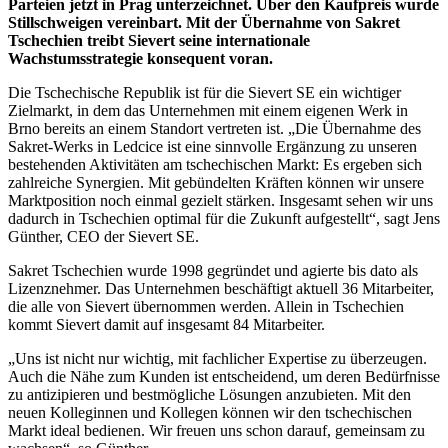
Parteien jetzt in Prag unterzeichnet. Über den Kaufpreis wurde
Stillschweigen vereinbart. Mit der Übernahme von Sakret
Tschechien treibt Sievert seine internationale
Wachstumsstrategie konsequent voran.
Die Tschechische Republik ist für die Sievert SE ein wichtiger
Zielmarkt, in dem das Unternehmen mit einem eigenen Werk in
Brno bereits an einem Standort vertreten ist. „Die Übernahme des
Sakret-Werks in Ledcice ist eine sinnvolle Ergänzung zu unseren
bestehenden Aktivitäten am tschechischen Markt: Es ergeben sich
zahlreiche Synergien. Mit gebündelten Kräften können wir unsere
Marktposition noch einmal gezielt stärken. Insgesamt sehen wir uns
dadurch in Tschechien optimal für die Zukunft aufgestellt“, sagt Jens
Günther, CEO der Sievert SE.
Sakret Tschechien wurde 1998 gegründet und agierte bis dato als
Lizenznehmer. Das Unternehmen beschäftigt aktuell 36 Mitarbeiter,
die alle von Sievert übernommen werden. Allein in Tschechien
kommt Sievert damit auf insgesamt 84 Mitarbeiter.
„Uns ist nicht nur wichtig, mit fachlicher Expertise zu überzeugen.
Auch die Nähe zum Kunden ist entscheidend, um deren Bedürfnisse
zu antizipieren und bestmögliche Lösungen anzubieten. Mit den
neuen Kolleginnen und Kollegen können wir den tschechischen
Markt ideal bedienen. Wir freuen uns schon darauf, gemeinsam zu