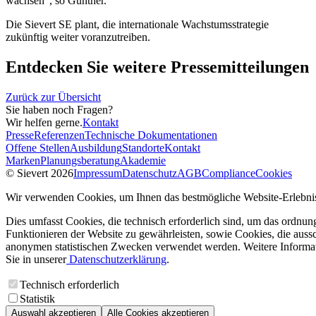
wachsen“, so Günther.
Die Sievert SE plant, die internationale Wachstumsstrategie
zukünftig weiter voranzutreiben.
Entdecken Sie weitere Pressemitteilungen
Zurück zur Übersicht
Sie haben noch Fragen?
Wir helfen gerne.
Kontakt
Presse
Referenzen
Technische Dokumentationen
Offene Stellen
Ausbildung
Standorte
Kontakt
Marken
Planungsberatung
Akademie
© Sievert 2026
Impressum
Datenschutz
AGB
Compliance
Cookies
Wir verwenden Cookies, um Ihnen das bestmögliche Website-Erlebnis
Dies umfasst Cookies, die technisch erforderlich sind, um das ordnu
Funktionieren der Website zu gewährleisten, sowie Cookies, die aussc
anonymen statistischen Zwecken verwendet werden. Weitere Informa
Sie in unserer
Datenschutzerklärung
.
Technisch erforderlich
Statistik
Auswahl akzeptieren
Alle Cookies akzeptieren