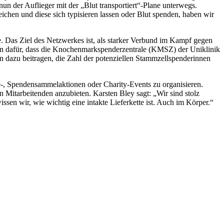
 nun der Auflieger mit der „Blut transportiert“-Plane unterwegs.
hen und diese sich typisieren lassen oder Blut spenden, haben wir
ive. Das Ziel des Netzwerkes ist, als starker Verbund im Kampf gegen
gen dafür, dass die Knochenmarkspenderzentrale (KMSZ) der Uniklinik
len dazu beitragen, die Zahl der potenziellen Stammzellspenderinnen
e-, Spendensammelaktionen oder Charity-Events zu organisieren.
 Mitarbeitenden anzubieten. Karsten Bley sagt: „Wir sind stolz
issen wir, wie wichtig eine intakte Lieferkette ist. Auch im Körper.“