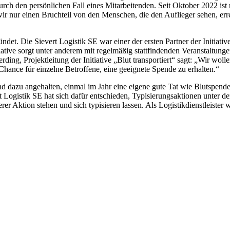
durch den persönlichen Fall eines Mitarbeitenden. Seit Oktober 2022 ist
r einen Bruchteil von den Menschen, die den Auflieger sehen, erreic
ündet. Die Sievert Logistik SE war einer der ersten Partner der Initiat
ative sorgt unter anderem mit regelmäßig stattfindenden Veranstaltun
ing, Projektleitung der Initiative „Blut transportiert“ sagt: „Wir wol
e Chance für einzelne Betroffene, eine geeignete Spende zu erhalten.“
nd dazu angehalten, einmal im Jahr eine eigene gute Tat wie Blutspend
ogistik SE hat sich dafür entschieden, Typisierungsaktionen unter den
er Aktion stehen und sich typisieren lassen. Als Logistikdienstleister w