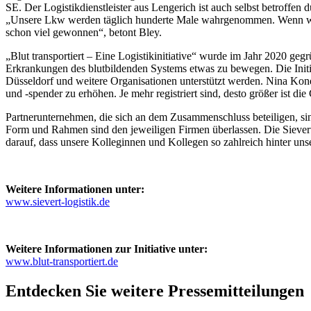
SE. Der Logistikdienstleister aus Lengerich ist auch selbst betroffen 
„Unsere Lkw werden täglich hunderte Male wahrgenommen. Wenn wir nu
schon viel gewonnen“, betont Bley.
„Blut transportiert – Eine Logistikinitiative“ wurde im Jahr 2020 gegr
Erkrankungen des blutbildenden Systems etwas zu bewegen. Die Initi
Düsseldorf und weitere Organisationen unterstützt werden. Nina Konerd
und -spender zu erhöhen. Je mehr registriert sind, desto größer ist di
Partnerunternehmen, die sich an dem Zusammenschluss beteiligen, si
Form und Rahmen sind den jeweiligen Firmen überlassen. Die Sievert L
darauf, dass unsere Kolleginnen und Kollegen so zahlreich hinter unser
Weitere Informationen unter:
www.sievert-logistik.de
Weitere Informationen zur Initiative unter:
www.blut-transportiert.de
Entdecken Sie weitere Pressemitteilungen