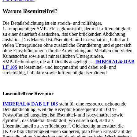
Warum lösemittelfrei?
Die Detailabdichtung ist ein streich‑ und rollfähiger,
1‑komponentiger SMP‑ Flüssigkunststoff, der mit Luftfeuchtigkeit
zu einer dauerhaft elastischen, riss über brückenden Abdichtung
aushärtet. Das Material ist lösemittel‑ und isocyanatfrei, haftet auf
vielen Untergründen ohne zusätzliche Grundierung und eignet sich
ohne Einschränkungen für die Anwendung auf Metallen und vielen
Kunststoffen sowie auf mineralischen Untergründen.
SMP‑Technologie, die auf Details ausgelegt ist.
IMBERAL® DAB
LF 10S
ist lösemittel‑ und isocyanatfrei und dabei roll‑ und
streichfähig, haftaktiv sowie luftfeuchtigkeitserhärtend
Lösemittelfreie Rezeptur
IMBERAL® DAB LF 10S
steht für eine ressourcenschonende
Detailabdichtung, weil die Rezeptur konsequent auf 100 %
Feststoffanteil ausgelegt ist: lösemittel‑ und isocyanatfrei sowie
styrolfrei, das Material bleibt dort, wo es sein soll, statt als
Lösemittelanteil zu „verflüchtigen“. Gleichzeitig unterstützt die
1K‑Ge brauchsfertigkeit einen sauberen, plan baren Einsatz auf der
Baustelle, ohne Anmischen und damit ohne typische Mischverluste.