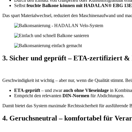
Durch den Einsatz von Glasperlen oder Kunststoffgranulat er
Selbst
feuchte Balkone können mit HADALAN®
EBG 13E
Das spart Materialwechsel, reduziert den Maschinenaufwand und macht
3. Sicher und geprüft – ETA‑zertifiziert 
Geschwindigkeit ist wichtig – aber nur, wenn die Qualität stimm
ETA‑geprüft
– und zwar
auch ohne Vlieseinlage
in Kombina
Entspricht den relevanten
DIN‑Normen
für Abdichtungen.
Damit bietet das System maximale Rechtssicherheit für ausführende B
4. Geruchsneutral – komfortabel für Vera