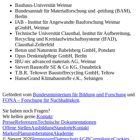
Bauhaus-Universität Weimar
Bundesanstalt für Materialforschung und -prüfung (BAM),
Berlin
IAB - Institut für Angewandte Bauforschung Weimar
gGmbH, Weimar
Technische Universität Clausthal, Institut für Aufbereitung,
Recycling und Kreislaufwirtschaftssysteme (IFAD),
Clausthal-Zellerfeld
Beton und Naturstein Babelsberg GmbH, Potsdam
Opus Denkmalpflege GmbH, Berlin
IBU-tec advanced materials AG, Weimar
Sievert Baustoffe SE & Co KG, Osnabrück
T.B.R. Teltower Baustoffrecycling GmbH, Teltow
HanseGrand Klimabaustoffe e.K., Selsingen
Gefördert vom
Bundesministerium für Bildung und Forschung
und
FONA – Forschung für Nachhaltigkeit
.
Sie haben noch Fragen?
Wir helfen gerne.
Kontakt
Presse
Referenzen
Technische Dokumentationen
Offene Stellen
Ausbildung
Standorte
Kontakt
Marken
Planungsberatung
Akademie
© Sievert 2026
Impressum
Datenschutz
AGB
Compliance
Cookies