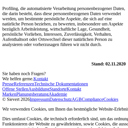
Profiling, die automatisierte Verarbeitung personenbezogener Daten,
die darin besteht, dass diese personenbezogenen Daten verwendet
werden, um bestimmte persönliche Aspekte, die sich auf eine
natürliche Person beziehen, zu bewerten, insbesondere um Aspekte
bezüglich Arbeitsleistung, wirtschaftliche Lage, Gesundheit,
persönliche Vorlieben, Interessen, Zuverlässigkeit, Verhalten,
Aufenthaltsort oder Ortswechsel dieser natürlichen Person zu
analysieren oder vorherzusagen führen wir nicht durch.
Stand: 02.11.2020
Sie haben noch Fragen?
Wir helfen gerne.
Kontakt
Presse
Referenzen
Technische Dokumentationen
Offene Stellen
Ausbildung
Standorte
Kontakt
Marken
Planungsberatung
Akademie
© Sievert 2026
Impressum
Datenschutz
AGB
Compliance
Cookies
Wir verwenden Cookies, um Ihnen das bestmögliche Website-Erlebnis
Dies umfasst Cookies, die technisch erforderlich sind, um das ordnu
Funktionieren der Website zu gewährleisten, sowie Cookies, die aussc