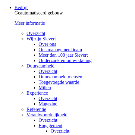
Bedrijf
Geautomatiseerd gebouw
Meer informatie
Overzicht
Wij zijn Sievert
Over ons
Ons management team
Meer dan 100 jaar Sievert
Onderzoek en ontwikkeling
Duurzaamheid
Overzicht
Duurzaamheid mensen
Toegevoegde waarde
Milieu
Experience
Overzicht
Magazine
Referentie
Verantwoordelijkheid
Overzicht
Engagement
Overzicht