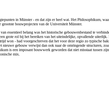
tepunten in Münster - en dat zijn er heel wat. Het Philosophikum, waar
de grootste bouwprojecten van de Universiteit Münster.
t van essentieel belang was het historische gebouwenbestand te verbinde
grote rol bij het bereiken van het uiteindelijke, opvallende uiterlijk.
trijd won - had voorgeschreven dat het voor deze regio zo typische b
n het nieuwe gebouw verwijst dan ook naar de omringende structuren, zo
hikum is een imposant bouwwerk geworden dat niet misstaat tussen zijn 
tonische mix.