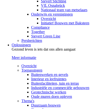
Sievert Stichting
VfL Osnabrück
Nationaal team van metselaars
Onderwijs en verenigingen
Overzicht
Initiatief Bouwen met Baksteen
Compliance
Together
Sievert Green Line
Persberichten
Oplossingen
Gezond leven is iets dat ons allen aangaat
Meer informatie
Overzicht
Toepassingen
Buitenwerken en gevels
Interieur en leefruimtes
Buitenfaciliteiten, tuin en terras
Industriële en commerciële gebouwen
Geotechnische werken
Oude muren doen opleven
Thema's
Duurzaam bouwen