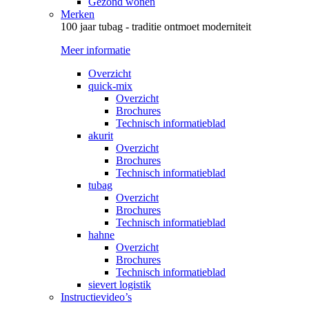
Gezond wonen
Merken
100 jaar tubag - traditie ontmoet moderniteit
Meer informatie
Overzicht
quick-mix
Overzicht
Brochures
Technisch informatieblad
akurit
Overzicht
Brochures
Technisch informatieblad
tubag
Overzicht
Brochures
Technisch informatieblad
hahne
Overzicht
Brochures
Technisch informatieblad
sievert logistik
Instructievideo’s