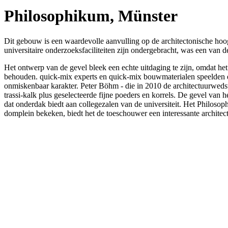
Philosophikum, Münster
Dit gebouw is een waardevolle aanvulling op de architectonische hoog
universitaire onderzoeksfaciliteiten zijn ondergebracht, was een van 
Het ontwerp van de gevel bleek een echte uitdaging te zijn, omdat he
behouden. quick-mix experts en quick-mix bouwmaterialen speelden een 
onmiskenbaar karakter. Peter Böhm - die in 2010 de architectuurweds
trassi-kalk plus geselecteerde fijne poeders en korrels. De gevel va
dat onderdak biedt aan collegezalen van de universiteit. Het Philosop
domplein bekeken, biedt het de toeschouwer een interessante architec